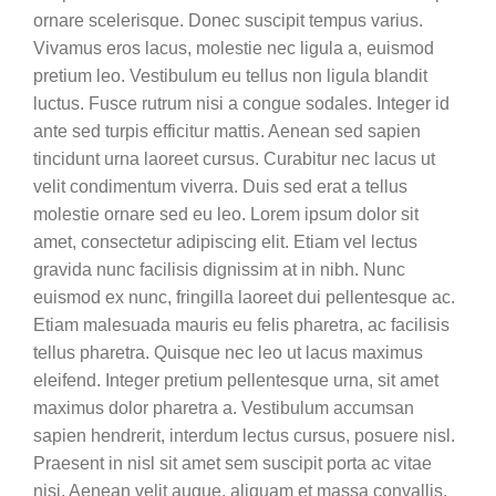
ornare scelerisque. Donec suscipit tempus varius.
Vivamus eros lacus, molestie nec ligula a, euismod
pretium leo. Vestibulum eu tellus non ligula blandit
luctus. Fusce rutrum nisi a congue sodales. Integer id
ante sed turpis efficitur mattis. Aenean sed sapien
tincidunt urna laoreet cursus. Curabitur nec lacus ut
velit condimentum viverra. Duis sed erat a tellus
molestie ornare sed eu leo. Lorem ipsum dolor sit
amet, consectetur adipiscing elit. Etiam vel lectus
gravida nunc facilisis dignissim at in nibh. Nunc
euismod ex nunc, fringilla laoreet dui pellentesque ac.
Etiam malesuada mauris eu felis pharetra, ac facilisis
tellus pharetra. Quisque nec leo ut lacus maximus
eleifend. Integer pretium pellentesque urna, sit amet
maximus dolor pharetra a. Vestibulum accumsan
sapien hendrerit, interdum lectus cursus, posuere nisl.
Praesent in nisl sit amet sem suscipit porta ac vitae
nisi. Aenean velit augue, aliquam et massa convallis,