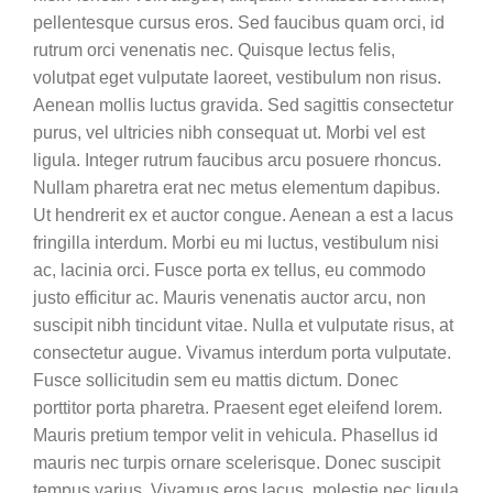
pellentesque cursus eros. Sed faucibus quam orci, id
rutrum orci venenatis nec. Quisque lectus felis,
volutpat eget vulputate laoreet, vestibulum non risus.
Aenean mollis luctus gravida. Sed sagittis consectetur
purus, vel ultricies nibh consequat ut. Morbi vel est
ligula. Integer rutrum faucibus arcu posuere rhoncus.
Nullam pharetra erat nec metus elementum dapibus.
Ut hendrerit ex et auctor congue. Aenean a est a lacus
fringilla interdum. Morbi eu mi luctus, vestibulum nisi
ac, lacinia orci. Fusce porta ex tellus, eu commodo
justo efficitur ac. Mauris venenatis auctor arcu, non
suscipit nibh tincidunt vitae. Nulla et vulputate risus, at
consectetur augue. Vivamus interdum porta vulputate.
Fusce sollicitudin sem eu mattis dictum. Donec
porttitor porta pharetra. Praesent eget eleifend lorem.
Mauris pretium tempor velit in vehicula. Phasellus id
mauris nec turpis ornare scelerisque. Donec suscipit
tempus varius. Vivamus eros lacus, molestie nec ligula