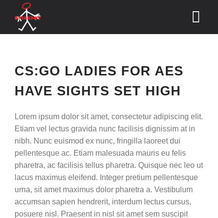
Skip
to
Tog
content
Nav
Home
CS:GO LADIES FOR AES
Shop
HAVE SIGHTS SET HIGH
TEST n TUNE
Lorem ipsum dolor sit amet, consectetur adipiscing elit.
Etiam vel lectus gravida nunc facilisis dignissim at in
Calendar
nibh. Nunc euismod ex nunc, fringilla laoreet dui
pellentesque ac. Etiam malesuada mauris eu felis
Podiums & Pictures
pharetra, ac facilisis tellus pharetra. Quisque nec leo ut
lacus maximus eleifend. Integer pretium pellentesque
Contact Us
urna, sit amet maximus dolor pharetra a. Vestibulum
accumsan sapien hendrerit, interdum lectus cursus,
Cart
posuere nisl. Praesent in nisl sit amet sem suscipit