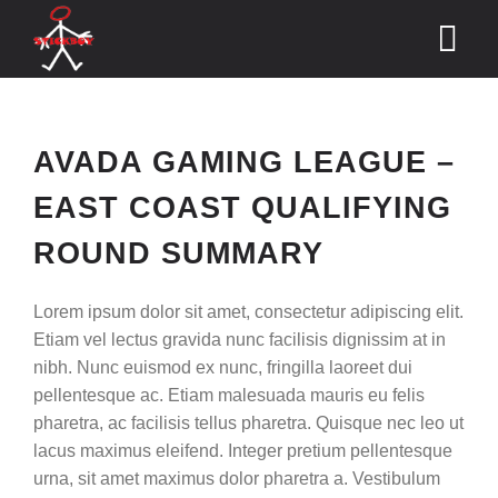
Skip
to
Tog
content
Nav
Home
AVADA GAMING LEAGUE –
Shop
EAST COAST QUALIFYING
TEST n TUNE
ROUND SUMMARY
Calendar
Lorem ipsum dolor sit amet, consectetur adipiscing elit.
Etiam vel lectus gravida nunc facilisis dignissim at in
Podiums & Pictures
nibh. Nunc euismod ex nunc, fringilla laoreet dui
pellentesque ac. Etiam malesuada mauris eu felis
Contact Us
pharetra, ac facilisis tellus pharetra. Quisque nec leo ut
lacus maximus eleifend. Integer pretium pellentesque
Cart
urna, sit amet maximus dolor pharetra a. Vestibulum