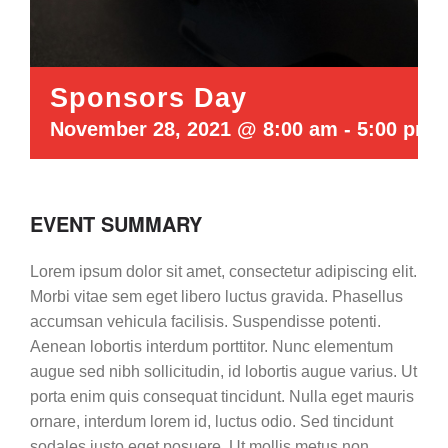
Sponsors Day
November 28, 2021 @ 8:00 am
-
5:00 pm
EVENT SUMMARY
Lorem ipsum dolor sit amet, consectetur adipiscing elit.
Morbi vitae sem eget libero luctus gravida. Phasellus
accumsan vehicula facilisis. Suspendisse potenti.
Aenean lobortis interdum porttitor. Nunc elementum
augue sed nibh sollicitudin, id lobortis augue varius. Ut
porta enim quis consequat tincidunt. Nulla eget mauris
ornare, interdum lorem id, luctus odio. Sed tincidunt
sodales justo eget posuere. Ut mollis metus non