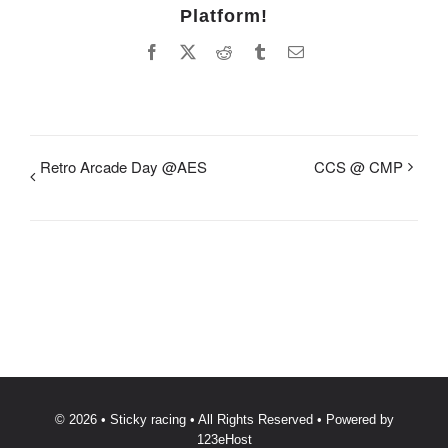
Platform!
Facebook
X
Reddit
Tumblr
Email
Retro Arcade Day @AES
CCS @ CMP
© 2026 • Sticky racing • All Rights Reserved • Powered by
123eHost